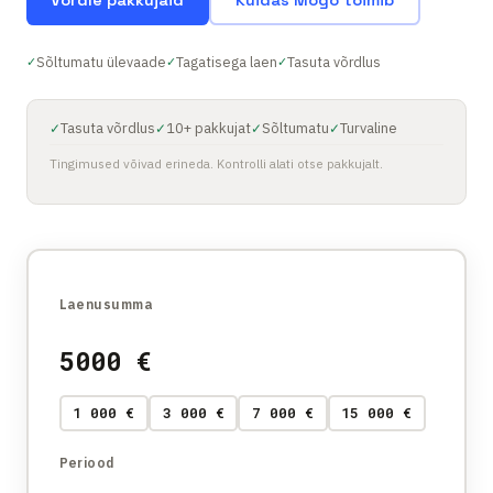
Võrdle pakkujaid
Kuidas Mogo toimib
Sõltumatu ülevaade
Tagatisega laen
Tasuta võrdlus
✓
✓
✓
Tasuta võrdlus
10+ pakkujat
Sõltumatu
Turvaline
✓
✓
✓
✓
Tingimused võivad erineda. Kontrolli alati otse pakkujalt.
Laenusumma
5000
€
1 000 €
3 000 €
7 000 €
15 000 €
Periood