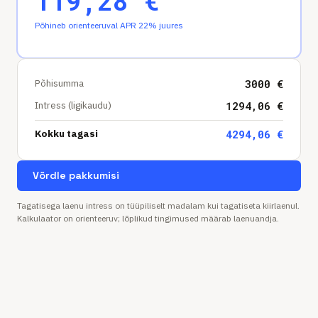
119,28
€
Põhineb orienteeruval APR 22% juures
Põhisumma
3000
€
Intress (ligikaudu)
1294,06
€
Kokku tagasi
4294,06
€
Võrdle pakkumisi
Tagatisega laenu intress on tüüpiliselt madalam kui tagatiseta kiirlaenul.
Kalkulaator on orienteeruv; lõplikud tingimused määrab laenuandja.