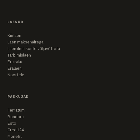
LAENUD
Kiirlaen
Laen maksehäirega
Laen ilma konto väljavõtteta
Tarbimislaen
Eraisiku
Eralaen
Noortele
PAKKUJAD
Ferratum
Bondora
Esto
Credit24
Monefit