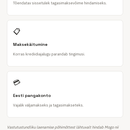
Tõendatav sissetulek tagasimaksevõime hindamiseks.
📋
Maksekäitumine
Korras krediidiajalugu parandab tingimusi.
💳
Eesti pangakonto
Vajalik väljamakseks ja tagasimakseteks.
Vastutustundliku laenamise põhimõttest lähtuvalt hindab Mogo nii