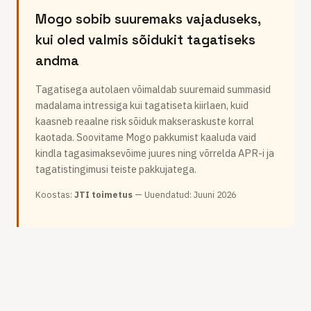
Mogo sobib suuremaks vajaduseks,
kui oled valmis sõidukit tagatiseks
andma
Tagatisega autolaen võimaldab suuremaid summasid
madalama intressiga kui tagatiseta kiirlaen, kuid
kaasneb reaalne risk sõiduk makseraskuste korral
kaotada. Soovitame Mogo pakkumist kaaluda vaid
kindla tagasimaksevõime juures ning võrrelda APR-i ja
tagatistingimusi teiste pakkujatega.
Koostas
:
JTI toimetus
—
Uuendatud
:
Juuni 2026