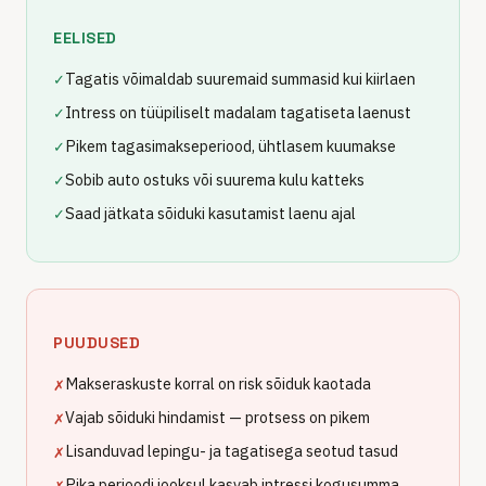
EELISED
Tagatis võimaldab suuremaid summasid kui kiirlaen
✓
Intress on tüüpiliselt madalam tagatiseta laenust
✓
Pikem tagasimakseperiood, ühtlasem kuumakse
✓
Sobib auto ostuks või suurema kulu katteks
✓
Saad jätkata sõiduki kasutamist laenu ajal
✓
PUUDUSED
Makseraskuste korral on risk sõiduk kaotada
✗
Vajab sõiduki hindamist — protsess on pikem
✗
Lisanduvad lepingu- ja tagatisega seotud tasud
✗
Pika perioodi jooksul kasvab intressi kogusumma