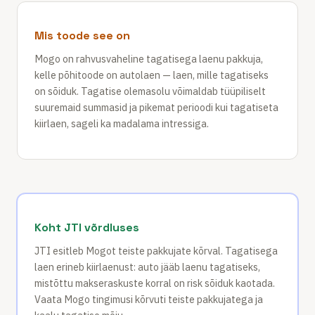
Mis toode see on
Mogo on rahvusvaheline tagatisega laenu pakkuja,
kelle põhitoode on autolaen — laen, mille tagatiseks
on sõiduk. Tagatise olemasolu võimaldab tüüpiliselt
suuremaid summasid ja pikemat perioodi kui tagatiseta
kiirlaen, sageli ka madalama intressiga.
Koht JTI võrdluses
JTI esitleb Mogot teiste pakkujate kõrval. Tagatisega
laen erineb kiirlaenust: auto jääb laenu tagatiseks,
mistõttu makseraskuste korral on risk sõiduk kaotada.
Vaata Mogo tingimusi kõrvuti teiste pakkujatega ja