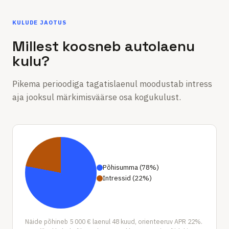
KULUDE JAOTUS
Millest koosneb autolaenu
kulu?
Pikema perioodiga tagatislaenul moodustab intress
aja jooksul märkimisväärse osa kogukulust.
Põhisumma
(
78
%
)
Intressid
(
22
%
)
Näide põhineb 5 000 € laenul 48 kuud, orienteeruv APR 22%.