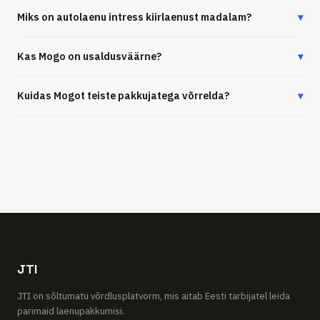
Miks on autolaenu intress kiirlaenust madalam?
▾
Kas Mogo on usaldusväärne?
▾
Kuidas Mogot teiste pakkujatega võrrelda?
▾
JTI
JTI on sõltumatu võrdlusplatvorm, mis aitab Eesti tarbijatel leida
parimaid laenupakkumisi.