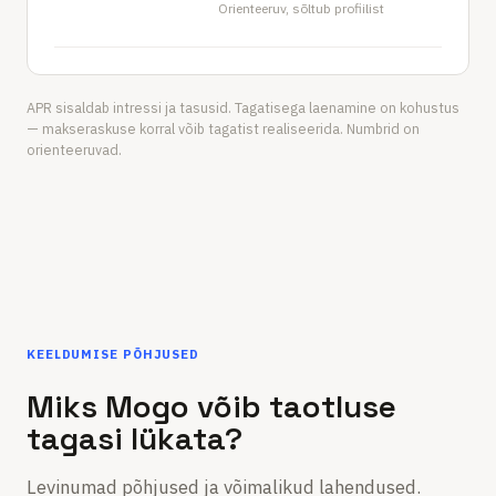
Orienteeruv, sõltub profiilist
APR sisaldab intressi ja tasusid. Tagatisega laenamine on kohustus
— makseraskuse korral võib tagatist realiseerida. Numbrid on
orienteeruvad.
KEELDUMISE PÕHJUSED
Miks Mogo võib taotluse
tagasi lükata?
Levinumad põhjused ja võimalikud lahendused.