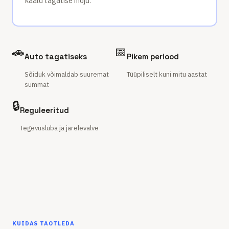
kaalu tagatise mõju.
🚗
📅
Auto tagatiseks
Pikem periood
Sõiduk võimaldab suuremat
Tüüpiliselt kuni mitu aastat
summat
🔒
Reguleeritud
Tegevusluba ja järelevalve
KUIDAS TAOTLEDA