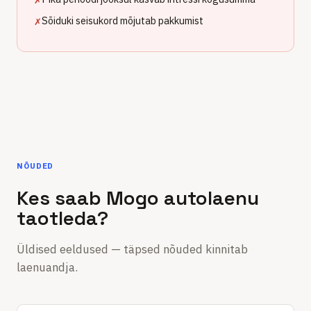
✗
Sõiduki seisukord mõjutab pakkumist
✗
NÕUDED
Kes saab Mogo autolaenu
taotleda?
Üldised eeldused — täpsed nõuded kinnitab
laenuandja.