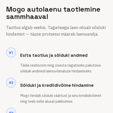
Mogo autolaenu taotlemine
sammhaaval
Taotlus algab veebis. Tagatisega laen nõuab sõiduki
hindamist — täpse protsessi määrab laenuandja.
01
Esita taotlus ja sõiduki andmed
Täida veebivorm ning sisesta tagatiseks pakutava
sõiduki andmed laenuvõimaluse hindamiseks.
02
Sõiduki ja krediidivõime hindamine
Mogo hindab sõiduki väärtust ja sinu krediidivõimet
ning teeb selle alusel pakkumise.
03