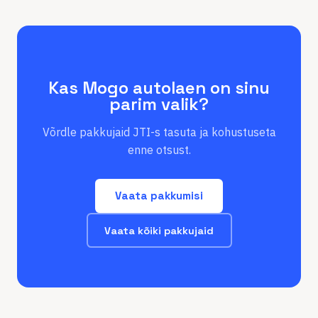
Kas Mogo autolaen on sinu
parim valik?
Võrdle pakkujaid JTI-s tasuta ja kohustuseta
enne otsust.
Vaata pakkumisi
Vaata kõiki pakkujaid