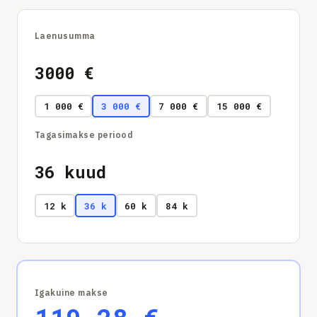
Laenusumma
3000
€
1 000 €
3 000 €
7 000 €
15 000 €
Tagasimakse periood
36
kuud
12 k
36 k
60 k
84 k
Igakuine makse