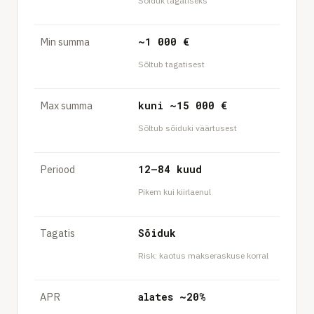
Sõiduk tagatiseks
Min summa
~1 000 €
Sõltub tagatisest
Max summa
kuni ~15 000 €
Sõltub sõiduki väärtusest
Periood
12–84 kuud
Pikem kui kiirlaenul
Tagatis
Sõiduk
Risk: kaotus makseraskuse korral
APR
alates ~20%