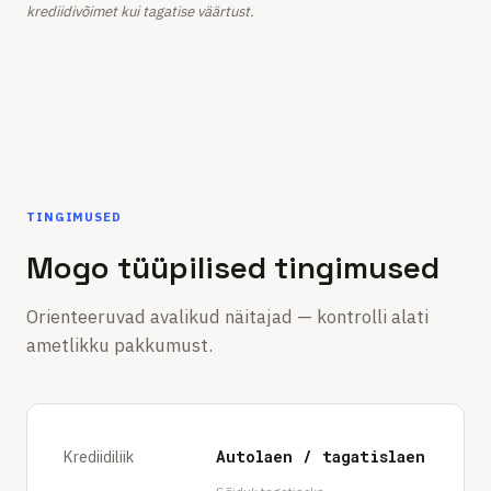
krediidivõimet kui tagatise väärtust.
TINGIMUSED
Mogo tüüpilised tingimused
Orienteeruvad avalikud näitajad — kontrolli alati
ametlikku pakkumust.
Krediidiliik
Autolaen / tagatislaen