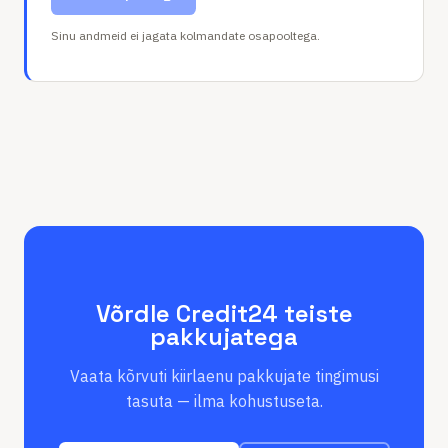
Sinu andmeid ei jagata kolmandate osapooltega.
Võrdle Credit24 teiste
pakkujatega
Vaata kõrvuti kiirlaenu pakkujate tingimusi
tasuta — ilma kohustuseta.