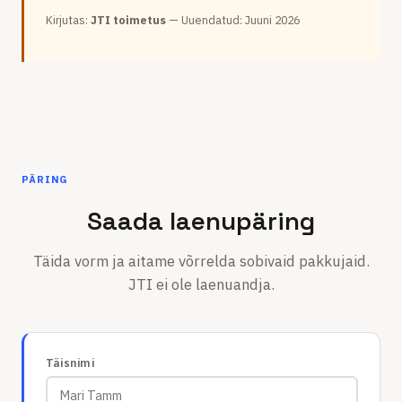
Kirjutas
:
JTI toimetus
—
Uuendatud
:
Juuni 2026
PÄRING
Saada laenupäring
Täida vorm ja aitame võrrelda sobivaid pakkujaid.
JTI ei ole laenuandja.
Täisnimi