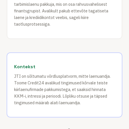
tarbimislaenu pakkuja, mis on osa rahvusvahelisest
finantsgrupist. Avalikult pakub ettevõte tagatiseta
laene ja krediidikontot veebis, sageli kiire
taotlusprotsessiga.
Kontekst
JTI on sõltumatu võrdlusplatvorm, mitte laenuandja.
Toome Credit24 avalikud tingimused kõrvale teiste
kiirlaenufirmade pakkumistega, et saaksid hinnata
KKM-i, intressi ja perioodi. Lõpliku otsuse ja täpsed
tingimused määrab alati laenuandja.