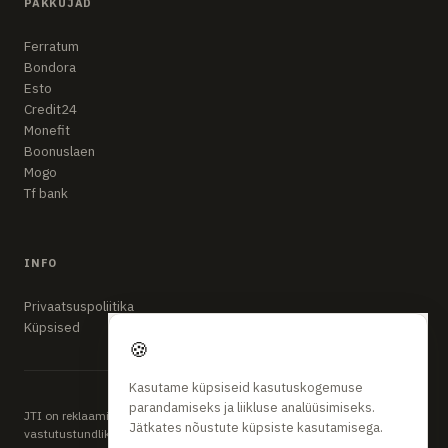
PAKKUJAD
Ferratum
Bondora
Esto
Credit24
Monefit
Boonuslaen
Mogo
Tf bank
INFO
Privaatsuspoliitika
Küpsised
🍪
Kasutame küpsiseid kasutuskogemuse
parandamiseks ja liikluse analüüsimiseks.
JTI on reklaamipõhine võrdlusplatvorm. Kõik finantsotsused tehke
Jätkates nõustute küpsiste kasutamisega.
vastutustundlikult. APR ja tingimused sõltuvad teie krediidiprofiilist.