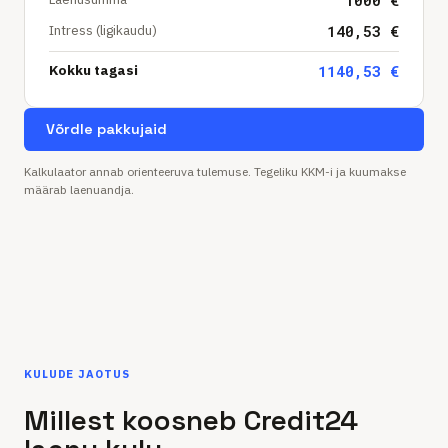
1000
€
Intress (ligikaudu)
140,53
€
Kokku tagasi
1140,53
€
Võrdle pakkujaid
Kalkulaator annab orienteeruva tulemuse. Tegeliku KKM-i ja kuumakse
määrab laenuandja.
KULUDE JAOTUS
Millest koosneb Credit24