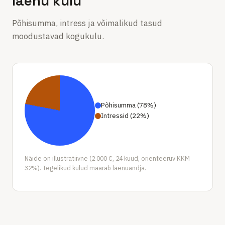
laenu kulu
Põhisumma, intress ja võimalikud tasud
moodustavad kogukulu.
Põhisumma
(
78
%
)
Intressid
(
22
%
)
Näide on illustratiivne (2 000 €, 24 kuud, orienteeruv KKM
32%). Tegelikud kulud määrab laenuandja.