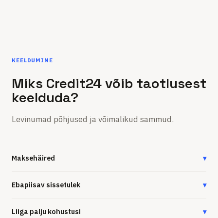
KEELDUMINE
Miks Credit24 võib taotlusest
keelduda?
Levinumad põhjused ja võimalikud sammud.
Maksehäired
▾
Ebapiisav sissetulek
▾
Liiga palju kohustusi
▾