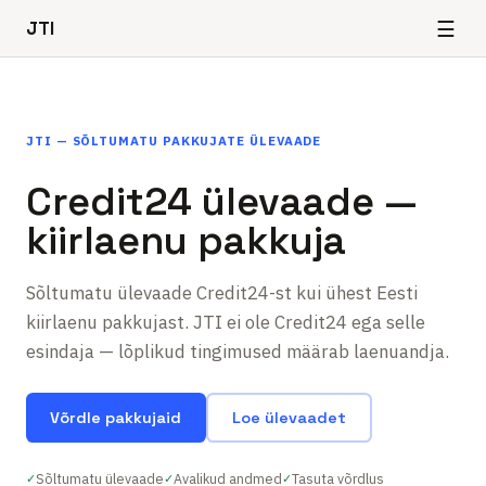
☰
JTI
JTI — SÕLTUMATU PAKKUJATE ÜLEVAADE
Credit24 ülevaade —
kiirlaenu pakkuja
Sõltumatu ülevaade Credit24-st kui ühest Eesti
kiirlaenu pakkujast. JTI ei ole Credit24 ega selle
esindaja — lõplikud tingimused määrab laenuandja.
Võrdle pakkujaid
Loe ülevaadet
Sõltumatu ülevaade
Avalikud andmed
Tasuta võrdlus
✓
✓
✓