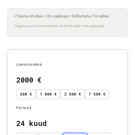
Tasuta võrdlus
10+ pakkujat
Sõltumatu
Turvaline
✓
✓
✓
✓
Tingimused võivad erineda. Kontrolli alati otse pakkujalt.
Laenusumma
2000
€
300 €
1 000 €
2 500 €
7 500 €
Periood
24
kuud