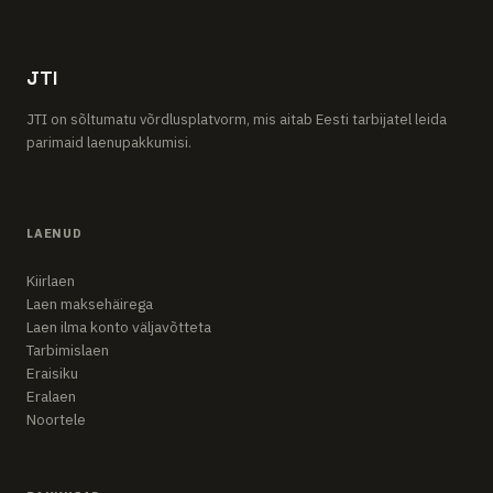
JTI
JTI on sõltumatu võrdlusplatvorm, mis aitab Eesti tarbijatel leida
parimaid laenupakkumisi.
LAENUD
Kiirlaen
Laen maksehäirega
Laen ilma konto väljavõtteta
Tarbimislaen
Eraisiku
Eralaen
Noortele