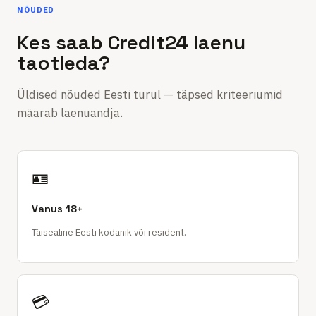
NÕUDED
Kes saab Credit24 laenu
taotleda?
Üldised nõuded Eesti turul — täpsed kriteeriumid
määrab laenuandja.
🪪
Vanus 18+
Täisealine Eesti kodanik või resident.
💳