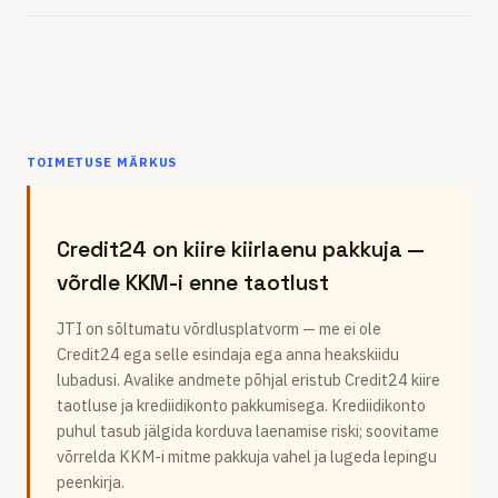
TOIMETUSE MÄRKUS
Credit24 on kiire kiirlaenu pakkuja —
võrdle KKM-i enne taotlust
JTI on sõltumatu võrdlusplatvorm — me ei ole
Credit24 ega selle esindaja ega anna heakskiidu
lubadusi. Avalike andmete põhjal eristub Credit24 kiire
taotluse ja krediidikonto pakkumisega. Krediidikonto
puhul tasub jälgida korduva laenamise riski; soovitame
võrrelda KKM-i mitme pakkuja vahel ja lugeda lepingu
peenkirja.