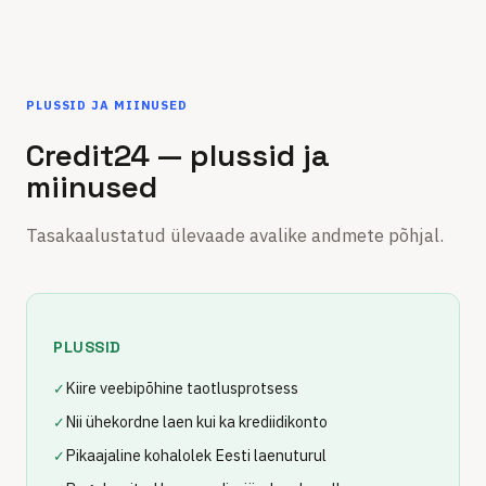
PLUSSID JA MIINUSED
Credit24 — plussid ja
miinused
Tasakaalustatud ülevaade avalike andmete põhjal.
PLUSSID
Kiire veebipõhine taotlusprotsess
✓
Nii ühekordne laen kui ka krediidikonto
✓
Pikaajaline kohalolek Eesti laenuturul
✓