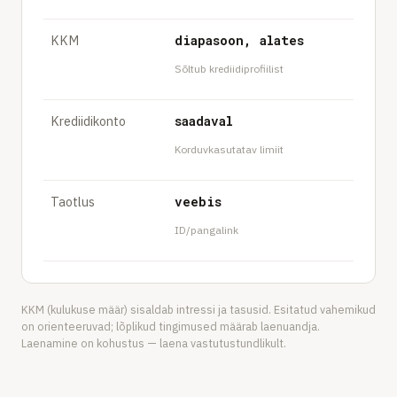
KKM
diapasoon, alates
Sõltub krediidiprofiilist
Krediidikonto
saadaval
Korduvkasutatav limiit
Taotlus
veebis
ID/pangalink
KKM (kulukuse määr) sisaldab intressi ja tasusid. Esitatud vahemikud
on orienteeruvad; lõplikud tingimused määrab laenuandja.
Laenamine on kohustus — laena vastutustundlikult.