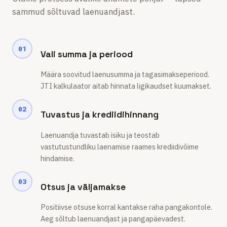
sammud sõltuvad laenuandjast.
01
Vali summa ja periood
Määra soovitud laenusumma ja tagasimakseperiood.
JTI kalkulaator aitab hinnata ligikaudset kuumakset.
02
Tuvastus ja krediidihinnang
Laenuandja tuvastab isiku ja teostab
vastutustundliku laenamise raames krediidivõime
hindamise.
03
Otsus ja väljamakse
Positiivse otsuse korral kantakse raha pangakontole.
Aeg sõltub laenuandjast ja pangapäevadest.