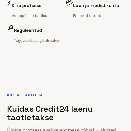
⚡
💳
Kiire protsess
Laen ja krediidikonto
Veebipõhine taotlus
Erinevad tooted
🔎
Reguleeritud
Tegevusluba ja järelevalve
KUIDAS TAOTLEDA
Kuidas Credit24 laenu
taotletakse
Üldine protsess avalike andmete põhjal — täpsed