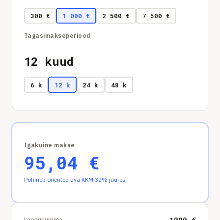
300 €
1 000 €
2 500 €
7 500 €
Tagasimakseperiood
12
kuud
6 k
12 k
24 k
48 k
Igakuine makse
95,04
€
Põhineb orienteeruva KKM 32% juures
Laenusumma