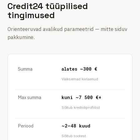
Credit24 tüüpilised
tingimused
Orienteeruvad avalikud parameetrid — mitte siduv
pakkumine.
Summa
alates ~300 €
Väiksemad kiirlaenud
Max summa
kuni ~7 500 €+
Sõltub krediidiprofiilist
Periood
~2–48 kuud
Sõltub tootest