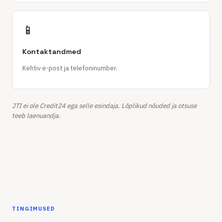
📱
Kontaktandmed
Kehtiv e-post ja telefoninumber.
JTI ei ole Credit24 ega selle esindaja. Lõplikud nõuded ja otsuse
teeb laenuandja.
TINGIMUSED