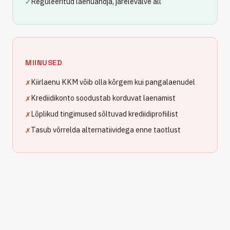
Reguleeritud laenuandja, järelevalve all
✓
MIINUSED
Kiirlaenu KKM võib olla kõrgem kui pangalaenudel
✗
Krediidikonto soodustab korduvat laenamist
✗
Lõplikud tingimused sõltuvad krediidiprofiilist
✗
Tasub võrrelda alternatiividega enne taotlust
✗